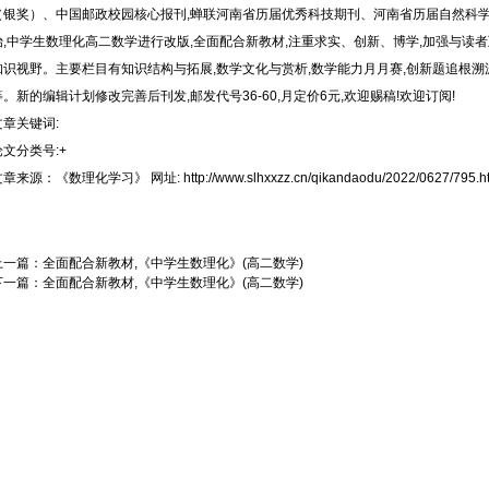
（银奖）、中国邮政校园核心报刊,蝉联河南省历届优秀科技期刊、河南省历届自然科学“
始,中学生数理化高二数学进行改版,全面配合新教材,注重求实、创新、博学,加强与读
知识视野。主要栏目有知识结构与拓展,数学文化与赏析,数学能力月月赛,创新题追根溯源
等。新的编辑计划修改完善后刊发,邮发代号36-60,月定价6元,欢迎赐稿!欢迎订阅!
文章关键词:
论文分类号:+
文章来源：
《数理化学习》
网址:
http://www.slhxxzz.cn/qikandaodu/2022/0627/795.h
上一篇：
全面配合新教材,《中学生数理化》(高二数学)
下一篇：
全面配合新教材,《中学生数理化》(高二数学)