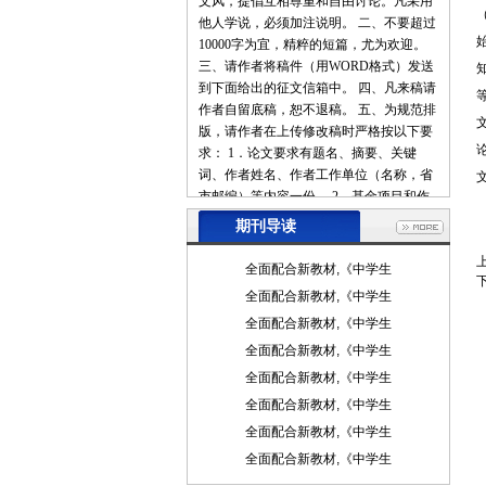
文风，提倡互相尊重和自由讨论。凡采用
他人学说，必须加注说明。 二、不要超过
10000字为宜，精粹的短篇，尤为欢迎。
三、请作者将稿件（用WORD格式）发送
到下面给出的征文信箱中。 四、凡来稿请
作者自留底稿，恕不退稿。 五、为规范排
版，请作者在上传修改稿时严格按以下要
求： 1．论文要求有题名、摘要、关键
词、作者姓名、作者工作单位（名称，省
市邮编）等内容一份。 2．基金项目和作
者简介按下列格式： 基金项目：项目名称
期刊导读
（编号） 作者简介：姓名（出生年－），
性别，民族（汉族可省略），籍贯，职
全面配合新教材,《中学生
称，学位，研究方向。 3．文章一般有引
全面配合新教材,《中学生
言部分和正文部分，正文部分用阿拉伯数
全面配合新教材,《中学生
字分级编号法，一般用两级。插图下方应
注明图序和图名。表格应采用三线表，表
全面配合新教材,《中学生
格上方应注明表序和表名。 4．参考文献
全面配合新教材,《中学生
列出的一般应限于作者直接阅读过的、最
全面配合新教材,《中学生
主要的、发表在正式出版物上的文献。其
全面配合新教材,《中学生
他相关注释可用脚注在当页标注。参考文
献的著录应执行国家标准GB7714-87的规
全面配合新教材,《中学生
定，采用顺序编码制。