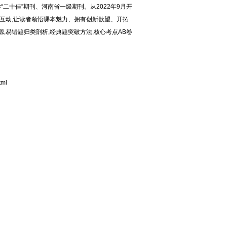
二十佳”期刊、河南省一级期刊。从2022年9月开
者互动,让读者领悟课本魅力、拥有创新欲望、开拓
,易错题归类剖析,经典题突破方法,核心考点AB卷
tml