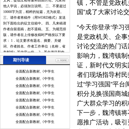
文风，提倡互相尊重和自由讨论。凡采用
镇，不管是党政机
他人学说，必须加注说明。 二、不要超过
国”成了大家讨论
10000字为宜，精粹的短篇，尤为欢迎。
三、请作者将稿件（用WORD格式）发送
到下面给出的征文信箱中。 四、凡来稿请
“今天你登录‘学习
作者自留底稿，恕不退稿。 五、为规范排
版，请作者在上传修改稿时严格按以下要
是党政机关、企事
求： 1．论文要求有题名、摘要、关键
讨论交流的热门话
词、作者姓名、作者工作单位（名称，省
市邮编）等内容一份。 2．基金项目和作
影响力，魏湾镇制
者简介按下列格式： 基金项目：项目名称
期刊导读
（编号） 作者简介：姓名（出生年－），
证，新时代文明实
性别，民族（汉族可省略），籍贯，职
全面配合新教材,《中学生
者们现场指导村民
称，学位，研究方向。 3．文章一般有引
全面配合新教材,《中学生
言部分和正文部分，正文部分用阿拉伯数
过“学习强国”平
全面配合新教材,《中学生
字分级编号法，一般用两级。插图下方应
积分兑换强国商城
注明图序和图名。表格应采用三线表，表
全面配合新教材,《中学生
格上方应注明表序和表名。 4．参考文献
全面配合新教材,《中学生
广大群众学习的积
列出的一般应限于作者直接阅读过的、最
全面配合新教材,《中学生
主要的、发表在正式出版物上的文献。其
下一步，魏湾镇将
全面配合新教材,《中学生
他相关注释可用脚注在当页标注。参考文
愿推广活动，吸引
献的著录应执行国家标准GB7714-87的规
全面配合新教材,《中学生
定，采用顺序编码制。